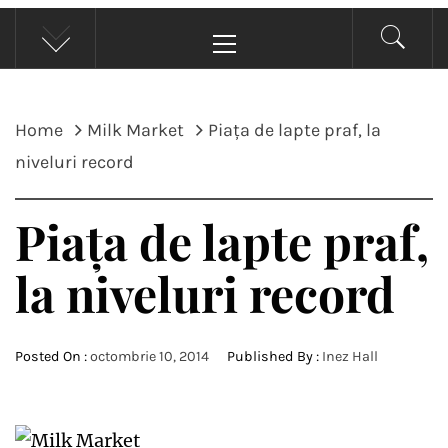
FABRICA DE LAPTE
Alegerea ta de a juca.
Primary
Menu
Home
Milk Market
Piața de lapte praf, la
niveluri record
Piața de lapte praf,
la niveluri record
Posted On :
octombrie 10, 2014
Published By :
Inez Hall