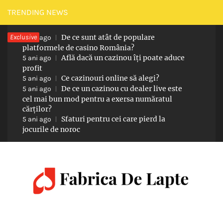
Skip
TRENDING NEWS
to
Exclusive
De ce sunt atât de populare
content
5 ani ago
platformele de casino România?
Află dacă un cazinou îți poate aduce
5 ani ago
profit
Ce cazinouri online să alegi?
5 ani ago
De ce un cazinou cu dealer live este
5 ani ago
cel mai bun mod pentru a exersa număratul
cărților?
Sfaturi pentru cei care pierd la
5 ani ago
jocurile de noroc