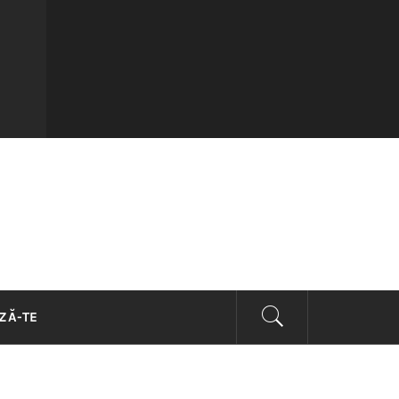
APTE
ZĂ-TE