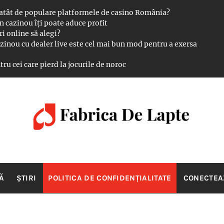
 atât de populare platformele de casino România?
n cazinou îți poate aduce profit
i online să alegi?
azinou cu dealer live este cel mai bun mod pentru a exersa
tru cei care pierd la jocurile de noroc
RICA DE L
Alegerea ta de a juca.
Ă
ȘTIRI
POLITICA DE CONFIDENȚIALITATE
CONECTEA