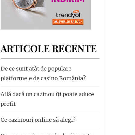
ARTICOLE RECENTE
De ce sunt atât de populare
platformele de casino România?
Află dacă un cazinou îți poate aduce
profit
Ce cazinouri online să alegi?