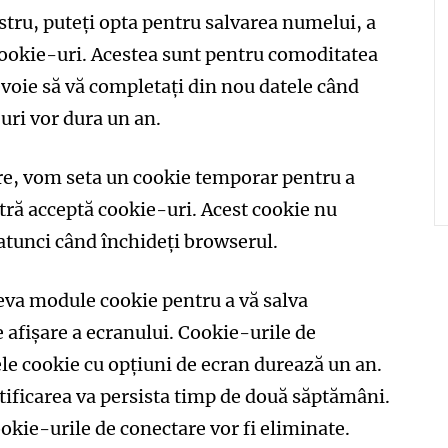
stru, puteți opta pentru salvarea numelui, a
 cookie-uri. Acestea sunt pentru comoditatea
evoie să vă completați din nou datele când
uri vor dura un an.
are, vom seta un cookie temporar pentru a
ă acceptă cookie-uri. Acest cookie nu
 atunci când închideți browserul.
eva module cookie pentru a vă salva
e afișare a ecranului. Cookie-urile de
le cookie cu opțiuni de ecran durează un an.
ificarea va persista timp de două săptămâni.
ookie-urile de conectare vor fi eliminate.