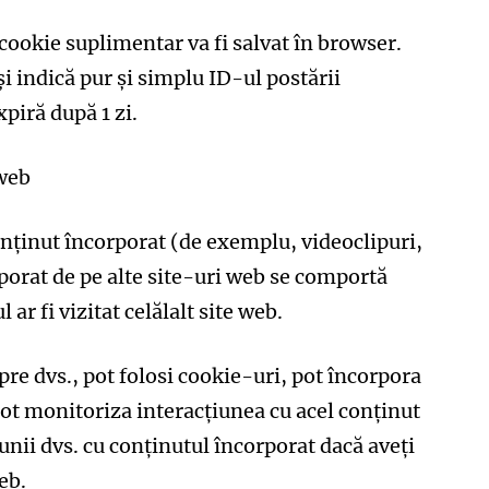
 cookie suplimentar va fi salvat în browser.
i indică pur și simplu ID-ul postării
xpiră după 1 zi.
 web
conținut încorporat (de exemplu, videoclipuri,
rporat de pe alte site-uri web se comportă
 ar fi vizitat celălalt site web.
pre dvs., pot folosi cookie-uri, pot încorpora
pot monitoriza interacțiunea cu acel conținut
unii dvs. cu conținutul încorporat dacă aveți
eb.