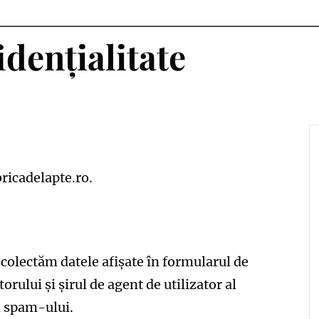
idențialitate
bricadelapte.ro.
, colectăm datele afișate în formularul de
orului și șirul de agent de utilizator al
a spam-ului.